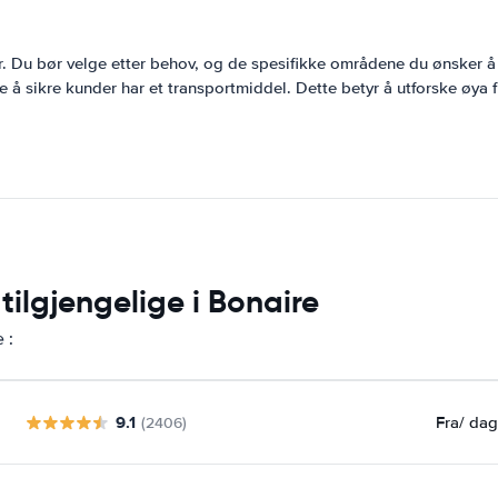
er. Du bør velge etter behov, og de spesifikke områdene du ønsker å
ne å sikre kunder har et transportmiddel. Dette betyr å utforske øya f
tilgjengelige i Bonaire
 :
9.1
Fra
/ da
(2406)