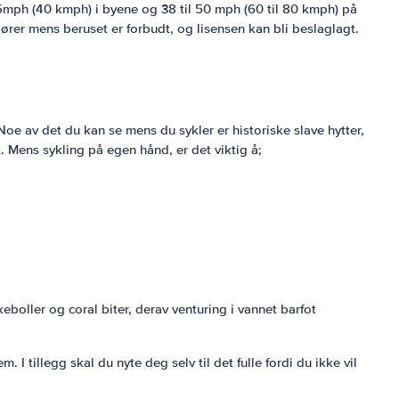
25mph (40 kmph) i byene og 38 til 50 mph (60 til 80 kmph) på
Kjører mens beruset er forbudt, og lisensen kan bli beslaglagt.
Noe av det du kan se mens du sykler er historiske slave hytter,
t. Mens sykling på egen hånd, er det viktig å;
keboller og coral biter, derav venturing i vannet barfot
 I tillegg skal du nyte deg selv til det fulle fordi du ikke vil