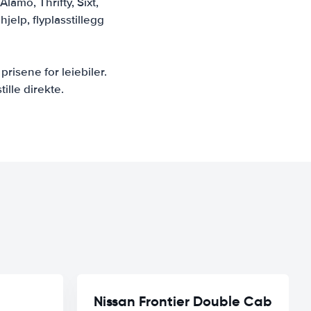
lamo, Thrifty, Sixt,
jelp, flyplasstillegg
prisene for leiebiler.
tille direkte.
Nissan Frontier Double Cab