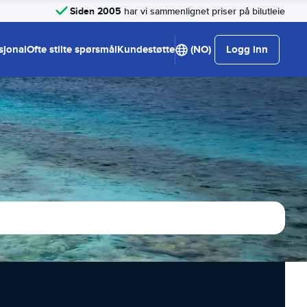
Siden 2005
har vi sammenlignet priser på bilutleie
sjonal
Ofte stilte spørsmål
Kundestøtte
(NO)
Logg inn