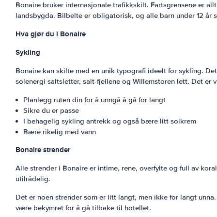
Bonaire bruker internasjonale trafikkskilt. Fartsgrensene er 
landsbygda. Bilbelte er obligatorisk, og alle barn under 12 år s
Hva gjør du i Bonaire
Sykling
Bonaire kan skilte med en unik typografi ideelt for sykling. De
solenergi saltsletter, salt-fjellene og Willemstoren lett. Det er
Planlegg ruten din for å unngå å gå for langt
Sikre du er passe
I behagelig sykling antrekk og også bære litt solkrem
Bære rikelig med vann
Bonaire strender
Alle strender i Bonaire er intime, rene, overfylte og full av ko
utilrådelig.
Det er noen strender som er litt langt, men ikke for langt unna. M
være bekymret for å gå tilbake til hotellet.