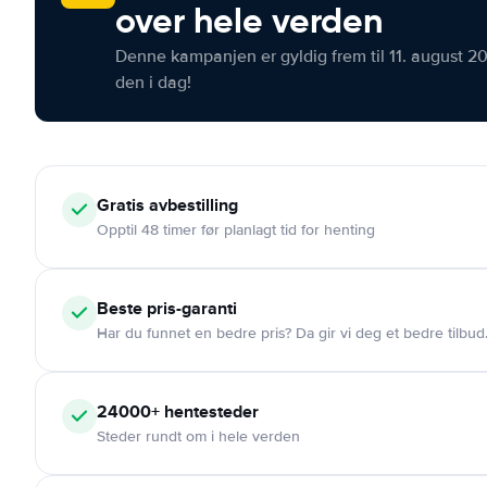
over hele verden
Denne kampanjen er gyldig frem til 11. august 2
den i dag!
Gratis
avbestilling
Opptil 48 timer før planlagt tid for henting
Beste pris-garanti
Har du funnet en bedre pris? Da gir vi deg et bedre tilbud
24000+
hentesteder
Steder rundt om i hele verden