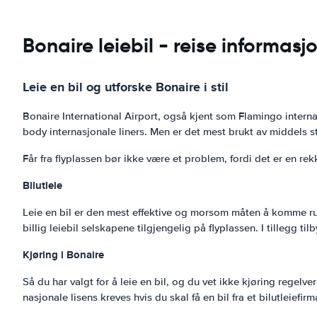
Bonaire leiebil - reise informasj
Leie en bil og utforske Bonaire i stil
Bonaire International Airport, også kjent som Flamingo internas
body internasjonale liners. Men er det mest brukt av middels st
Får fra flyplassen bør ikke være et problem, fordi det er en rekke
Bilutleie
Leie en bil er den mest effektive og morsom måten å komme rund
billig leiebil selskapene tilgjengelig på flyplassen. I tillegg t
Kjøring i Bonaire
Så du har valgt for å leie en bil, og du vet ikke kjøring regelve
nasjonale lisens kreves hvis du skal få en bil fra et bilutleiefirm