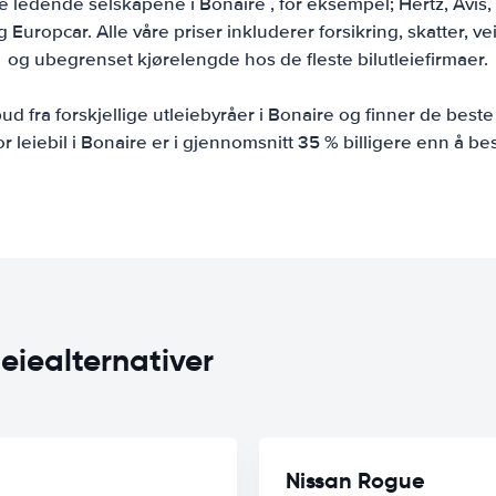
ledende selskapene i Bonaire , for eksempel; Hertz, Avis, A
Europcar. Alle våre priser inkluderer forsikring, skatter, veih
og ubegrenset kjørelengde hos de fleste bilutleiefirmaer.
d fra forskjellige utleiebyråer i Bonaire og finner de beste 
or leiebil i Bonaire er i gjennomsnitt 35 % billigere enn å bes
leiealternativer
Nissan Rogue