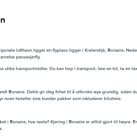
on
jonale lufthavn ligger en flyplass ligger i Kralendijk, Bonaire, Nede
ørrelse passasjerfly.
 ulike transportmidler. Du kan hop i transport, leie en bil, ta en taxi
t Bonaire. Dette gir deg frihet til å utforske øya grundig, siden d
ilbyr noen hoteller sine kunder pakker som inkluderer bilutleie.
rket i Bonaire, hva neste? Kjøring i Bonaire er alltid gjort til høyre.
a.