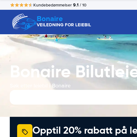
9.1
Kundebedømmelser
/ 10
Bonaire
VEILEDNING FOR LEIEBIL
Bonaire Bilutlei
Søk etter leiebil i Bonaire
Opptil 20% rabatt på le