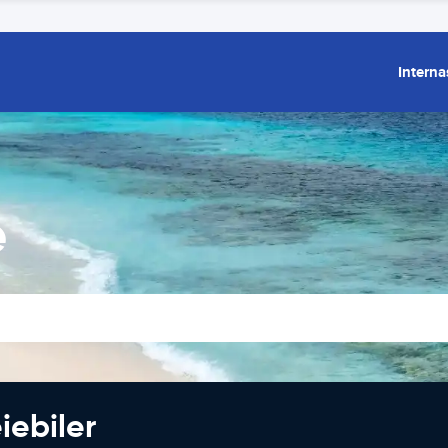
Interna
e
iebiler