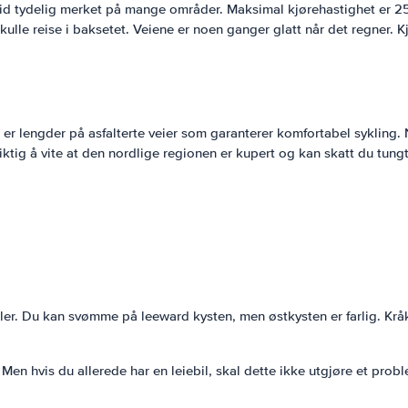
alltid tydelig merket på mange områder. Maksimal kjørehastighet er 
kulle reise i baksetet. Veiene er noen ganger glatt når det regner. 
t er lengder på asfalterte veier som garanterer komfortabel sykling. 
 viktig å vite at den nordlige regionen er kupert og kan skatt du tung
raller. Du kan svømme på leeward kysten, men østkysten er farlig. Krå
en hvis du allerede har en leiebil, skal dette ikke utgjøre et problem.