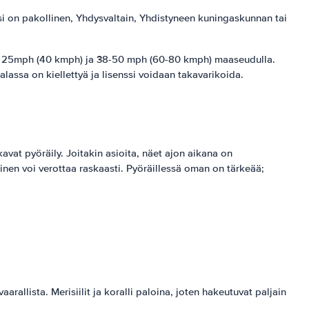
ssi on pakollinen, Yhdysvaltain, Yhdistyneen kuningaskunnan tai
s on 25mph (40 kmph) ja 38-50 mph (60-80 kmph) maaseudulla.
alassa on kiellettyä ja lisenssi voidaan takavarikoida.
kavat pyöräily. Joitakin asioita, näet ajon aikana on
kinen voi verottaa raskaasti. Pyöräillessä oman on tärkeää;
aarallista. Merisiilit ja koralli paloina, joten hakeutuvat paljain