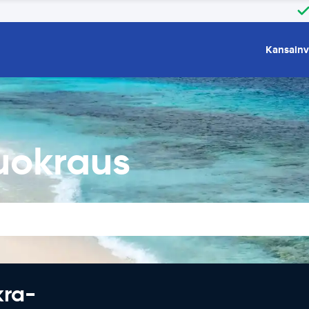
Kansainv
uokraus
kra-