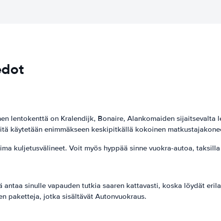
edot
nen lentokenttä on Kralendijk, Bonaire, Alankomaiden sijaitsevalt
 sitä käytetään enimmäkseen keskipitkällä kokoinen matkustajakone
oima kuljetusvälineet. Voit myös hyppää sinne vuokra-autoa, taksilla 
antaa sinulle vapauden tutkia saaren kattavasti, koska löydät erila
leen paketteja, jotka sisältävät Autonvuokraus.