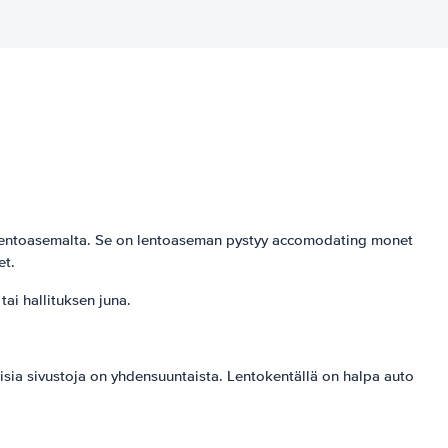
a lentoasemalta. Se on lentoaseman pystyy accomodating monet
et.
tai hallituksen juna.
isia sivustoja on yhdensuuntaista. Lentokentällä on halpa auto