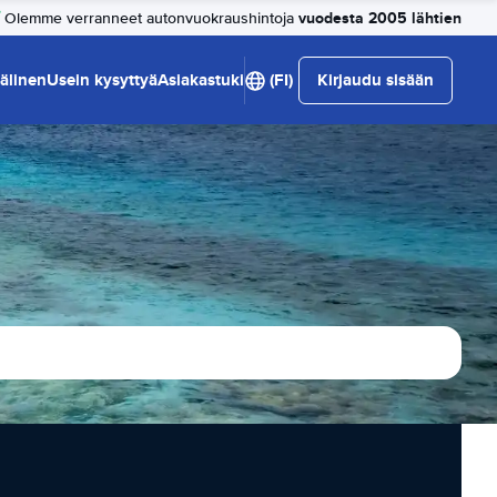
vuodesta 2005 lähtien
Olemme verranneet autonvuokraushintoja
älinen
Usein kysyttyä
Asiakastuki
(FI)
Kirjaudu sisään