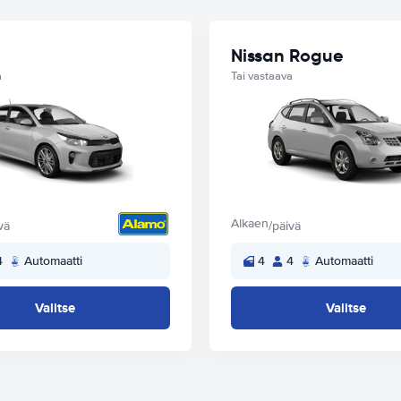
Nissan Rogue
a
Tai vastaava
Alkaen
vä
/päivä
4
Automaatti
4
4
Automaatti
Valitse
Valitse