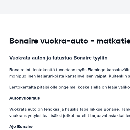
Bonaire vuokra-auto - matkati
Vuokrata auton ja tutustua Bonaire tyyliin
Bonaire int. lentokenttä tunnetaan myös Flamingo kansainväli
monipuolinen laajarunkoista kansainvälisen vaipat. Kuitenkin
Lentokentalta pitäisi olla ongelma, koska siellä on laaja valik
Autonvuokraus
Vuokrata auto on tehokas ja hauska tapa liikkua Bonaire. Tämä 
vuokraus yrityksille. Lisäksi jotkut hotellit tarjoavat asiakkail
Ajo Bonaire