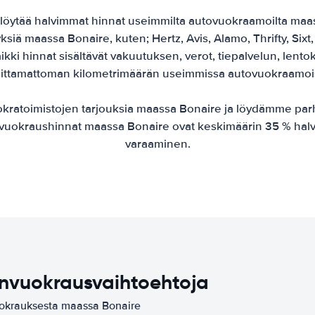
ytää halvimmat hinnat useimmilta autovuokraamoilta maas
tyksiä maassa Bonaire, kuten; Hertz, Avis, Alamo, Thrifty, Sixt
ikki hinnat sisältävät vakuutuksen, verot, tiepalvelun, lentok
oittamattoman kilometrimäärän useimmissa autovuokraamoi
okratoimistojen tarjouksia maassa Bonaire ja löydämme par
onvuokraushinnat maassa Bonaire ovat keskimäärin 35 % hal
varaaminen.
onvuokrausvaihtoehtoja
vuokrauksesta maassa Bonaire