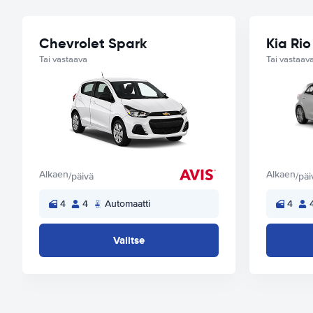
Chevrolet Spark
Kia Rio
Tai vastaava
Tai vastaav
Alkaen
Alkaen
/päivä
/päi
4
4
Automaatti
4
Valitse