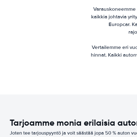
Varauskoneemme lö
kaikkia johtavia yri
Europcar. Ka
raj
Vertailemme eri vu
hinnat. Kaikki aut
Tarjoamme monia erilaisia aut
Joten tee tarjouspyyntö ja voit säästää jopa 50 % auton 