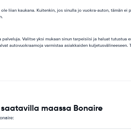
i ole liian kaukana. Kuitenkin, jos sinulla jo vuokra-auton, tämän ei 
n.
alveluja. Valitse yksi mukaan sinun tarpeisiisi ja haluat tutustua eri
Halvat autovuokraamoja varmistaa asiakkaiden kuljetusvälineeseen. 
saatavilla maassa Bonaire
onaire: