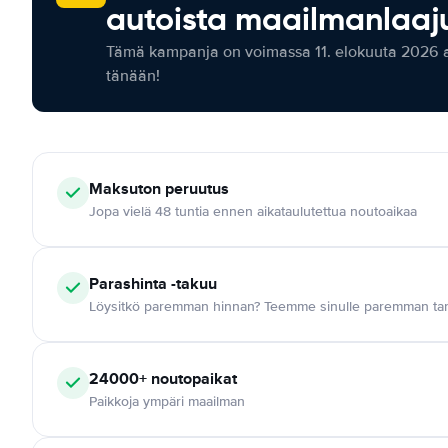
autoista maailmanlaaju
Tämä kampanja on voimassa 11. elokuuta 2026 as
tänään!
Maksuton
peruutus
Jopa vielä 48 tuntia ennen aikataulutettua noutoaikaa
Parashinta -takuu
Löysitkö paremman hinnan? Teemme sinulle paremman tar
24000+
noutopaikat
Paikkoja ympäri maailman