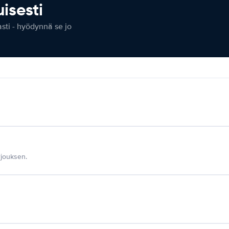
isesti
ti - hyödynnä se jo
jouksen.