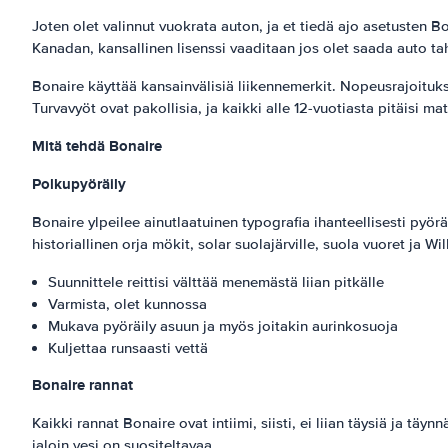
Joten olet valinnut vuokrata auton, ja et tiedä ajo asetusten 
Kanadan, kansallinen lisenssi vaaditaan jos olet saada auto 
Bonaire käyttää kansainvälisiä liikennemerkit. Nopeusrajoitu
Turvavyöt ovat pakollisia, ja kaikki alle 12-vuotiasta pitäisi m
Mitä tehdä Bonaire
Polkupyöräily
Bonaire ylpeilee ainutlaatuinen typografia ihanteellisesti pyörä
historiallinen orja mökit, solar suolajärville, suola vuoret ja 
Suunnittele reittisi välttää menemästä liian pitkälle
Varmista, olet kunnossa
Mukava pyöräily asuun ja myös joitakin aurinkosuoja
Kuljettaa runsaasti vettä
Bonaire rannat
Kaikki rannat Bonaire ovat intiimi, siisti, ei liian täysiä ja täy
jaloin vesi on suositeltavaa.