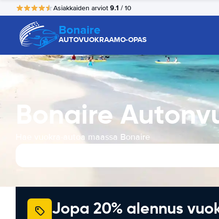
9.1
Asiakkaiden arviot
/ 10
Bonaire
AUTOVUOKRAAMO-OPAS
Bonaire Autonv
Hae vuokra-autoa maassa Bonaire
Jopa 20% alennus vuo