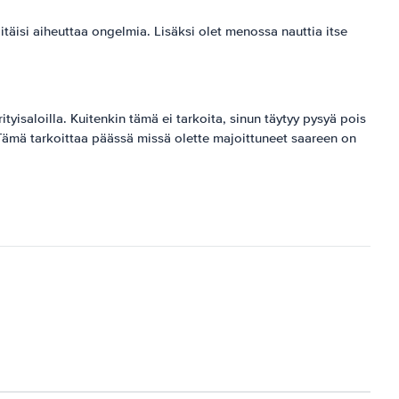
pitäisi aiheuttaa ongelmia. Lisäksi olet menossa nauttia itse
tyisaloilla. Kuitenkin tämä ei tarkoita, sinun täytyy pysyä pois
Tämä tarkoittaa päässä missä olette majoittuneet saareen on