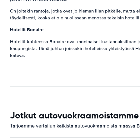
On joitakin rantoja, jotka ovat jo hieman liian pitkälle, mutta e
täydellisesti, koska et ole huolissaan menossa takaisin hotellii
Hotellit Bonaire
Hotellit kohteessa Bonaire ovat moninaiset kustannuksiltaan ja p
kaupungista. Tämä johtuu joissakin hotelleissa yhteistyössä 
kätevä.
Jotkut autovuokraamoistamme 
Tarjoamme vertailun kaikista autovuokraamoista maassa B