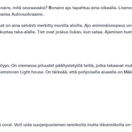
Bonaire, mitä seuraavaksi? Bonaire ajo tapahtuu aina oikealla. Lisen
tahansa Autovuokraamo.
kset on aina selvästi merkitty monilla aloilla. Ajo enimmäisnopeu
atkustaa taka-alalle. Tiet ovat joskus liukas, kun sataa. Ajamisen hum
ilyyn. On olemassa pituudet päällystetyillä teillä, jotka takaavat mu
Willemstoren Light house. On tärkeää, että pohjoisella alueella on Mä
nnä coral. Voit uida suojanpuoleinen rannikolla mutta itärannikolla on v