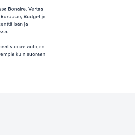
sa Bonaire. Vertaa
, Europcar, Budget ja
enttälisän ja
ssa.
haat vuokra-autojen
vempia kuin suoraan