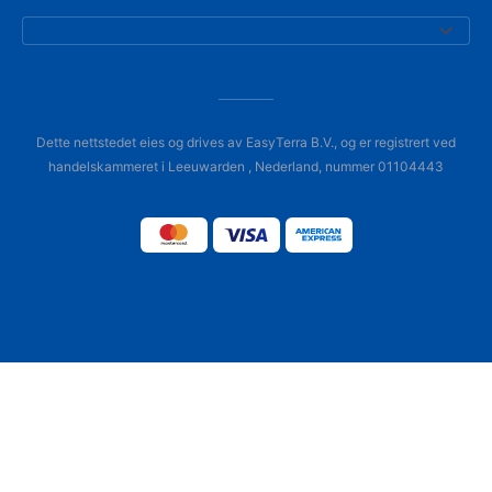
Dette nettstedet eies og drives av EasyTerra B.V., og er registrert ved
handelskammeret i Leeuwarden , Nederland, nummer 01104443